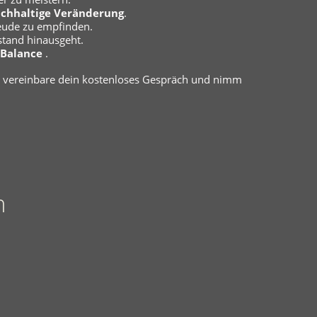
chhaltige Veränderung
.
reude zu empfinden.
stand hinausgeht.
Balance
.
– vereinbare dein kostenloses Gespräch und nimm
n
„2024 ha