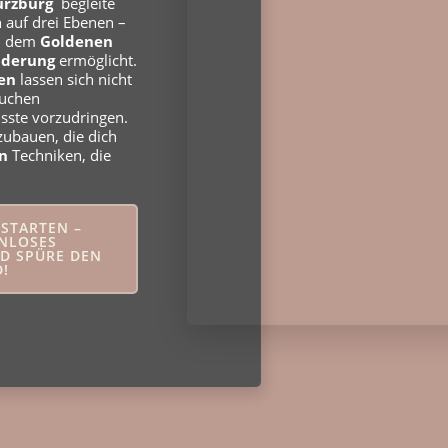
ürzburg
begleite
n auf drei Ebenen –
–, dem
Goldenen
nderung
ermöglicht.
en
lassen sich nicht
auchen
sste vorzudringen.
ubauen, die dich
en
Techniken, die
STARTEN –
ENLOSES
D SPÜRE DEN
!