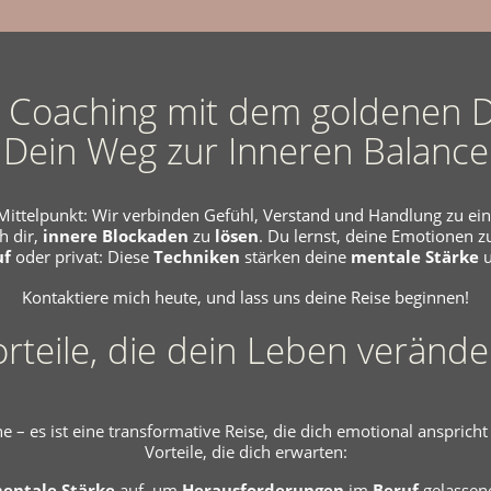
 Coaching mit dem goldenen D
Dein Weg zur Inneren Balance
ittelpunkt: Wir verbinden Gefühl, Verstand und Handlung zu ei
ch dir,
innere
Blockaden
zu
lösen
. Du lernst, deine Emotionen z
uf
oder privat: Diese
Techniken
stärken deine
mentale Stärke
u
Kontaktiere mich heute, und lass uns deine Reise beginnen!
rteile, die dein Leben veränd
 – es ist eine transformative Reise, die dich emotional anspricht 
Vorteile, die dich erwarten:
entale Stärke
auf, um
Herausforderungen
im
Beruf
gelassene