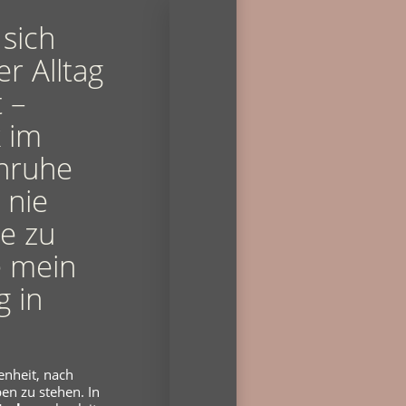
 sich
r Alltag
t –
 im
Unruhe
 nie
he zu
 mein
g in
enheit, nach
eben zu stehen. In