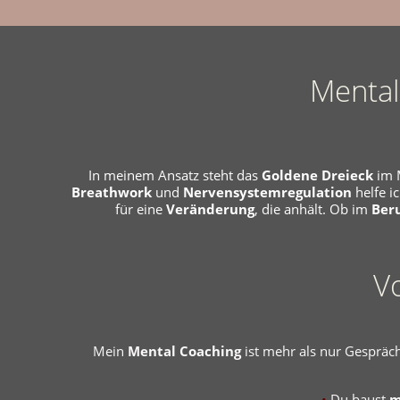
Mental
In meinem Ansatz steht das
Goldene Dreieck
im M
Breathwork
und
Nervensystemregulation
helfe i
für eine
Veränderung
, die anhält. Ob im
Ber
Vo
Mein
Mental Coaching
ist mehr als nur Gespräche
Du baust
m