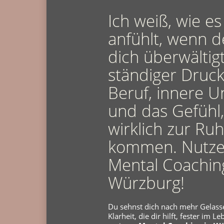
Ich weiß, wie es
anfühlt, wenn de
dich überwältig
ständiger Druck
Beruf, innere 
und das Gefühl,
wirklich zur Ru
kommen. Nutze
Mental Coachin
Würzburg!
Du sehnst dich nach mehr Gelass
Klarheit, die dir hilft, fester im L