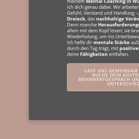
meinem
Mental Coaching in W
ich dich genau dabei. Wir arbeite
Gefühl, Verstand und Handlung 
Dreieck
, das
nachhaltige Verä
Denn manche
Herausforderung
allein mit dem Kopf lösen; sie br
Wiederholung, um ins Unterbewu
Ich helfe dir
mentale Stärke
aufz
durch den Tag trägt, mit
positiv
deine
Fähigkeiten
entfalten.
LASS UNS GEMEINSAM 
BUCHE DEIN KOST
MEHRWERTGESPRÄCH UN
UNTERSCHIED