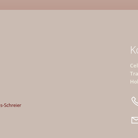
K
Cel
Tra
Hol