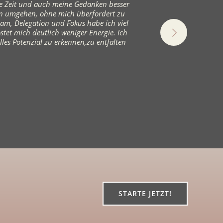
ine Zeit und auch meine Gedanken besser
Ebene
nen umgehen, ohne mich überfordert zu
persönlich
eam, Delegation und Fokus habe ich viel
mehr Klar
tet mich deutlich weniger Energie. Ich
lles Potenzial zu erkennen,zu entfalten
STARTE JETZT!